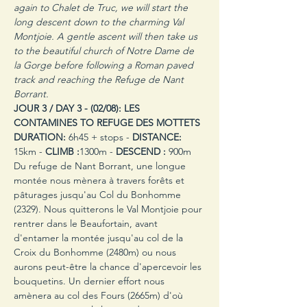
again to Chalet de Truc, we will start the 
long descent down to the charming Val 
Montjoie. A gentle ascent will then take us 
to the beautiful church of Notre Dame de 
la Gorge before following a Roman paved 
track and reaching the Refuge de Nant 
Borrant.
JOUR 3 / DAY 3 -
(02/08):
LES 
CONTAMINES TO REFUGE DES MOTTETS
DURATION:
 6h45 + stops - 
DISTANCE:
15km - 
CLIMB :
1300m - 
DESCEND :
 900m
Du refuge de Nant Borrant, une longue 
montée nous mènera à travers forêts et 
pâturages jusqu'au Col du Bonhomme 
(2329). Nous quitterons le Val Montjoie pour 
rentrer dans le Beaufortain, avant 
d'entamer la montée jusqu'au col de la 
Croix du Bonhomme (2480m) ou nous 
aurons peut-être la chance d'apercevoir les 
bouquetins. Un dernier effort nous 
amènera au col des Fours (2665m) d'où 