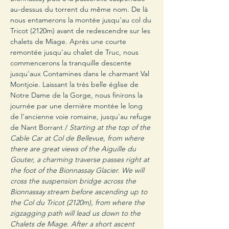
au-dessus du torrent du même nom. De là 
nous entamerons la montée jusqu'au col du 
Tricot (2120m) avant de redescendre sur les 
chalets de Miage. Après une courte 
remontée jusqu'au chalet de Truc, nous 
commencerons la tranquille descente 
jusqu'aux Contamines dans le charmant Val 
Montjoie. Laissant la très belle église de 
Notre Dame de la Gorge, nous finirons la 
journée par une dernière montée le long 
de l'ancienne voie romaine, jusqu'au refuge 
de Nant Borrant / 
Starting at the top of the 
Cable Car at Col de Bellevue, from where 
there are great views of the Aiguille du 
Gouter, a charming traverse passes right at 
the foot of the Bionnassay Glacier. We will 
cross the suspension bridge across the 
Bionnassay stream before ascending up to 
the Col du Tricot (2120m), from where the 
zigzagging path will lead us down to the 
Chalets de Miage. After a short ascent 