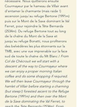
nécessaire. Nous quitterons ensuite 
Courmayeur par le hameau de Villair avant 
d'entamer la charmante (mais raide !) 
ascension jusqu'au refuge Bertone (1991m) 
puis sur le Mont de la Saxe dominant le Val 
Ferret, pour rejoindre la Tête Bernarda 
(2534m). Du refuge Bertone tout au long 
de la chaîne du Mont de la Saxe et 
jusqu'au refuge Bonatti, nous profiterons 
des belvédères les plus étonnants sur la 
TMB, avec une vue imprenable sur la face 
sud de toute la chaîne du Mt Blanc / 
From 
Col de Chécrouit we will start with a 
descent all the way to Courmayeur where 
we can enjoy a proper morning Italian 
coffee and do some shopping if required. 
We will then leave Courmayeur through the 
hamlet of Villair before starting a charming 
(but steep!) forested ascent to the Refuge 
Bertone (1991m) and then over the Mont 
de la Saxe dominating the Val Ferret, to 
reach the Tete Bernarda (2534m). From 