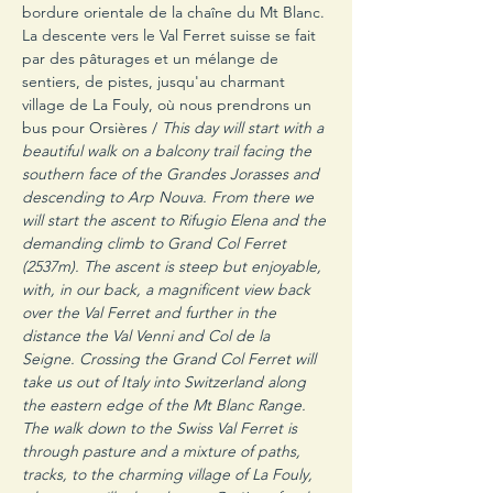
bordure orientale de la chaîne du Mt Blanc. 
La descente vers le Val Ferret suisse se fait 
par des pâturages et un mélange de 
sentiers, de pistes, jusqu'au charmant 
village de La Fouly, où nous prendrons un 
bus pour Orsières / 
This day will start with a 
beautiful walk on a balcony trail facing the 
southern face of the Grandes Jorasses and 
descending to Arp Nouva. From there we 
will start the ascent to Rifugio Elena and the 
demanding climb to Grand Col Ferret 
(2537m). The ascent is steep but enjoyable, 
with, in our back, a magnificent view back 
over the Val Ferret and further in the 
distance the Val Venni and Col de la 
Seigne. Crossing the Grand Col Ferret will 
take us out of Italy into Switzerland along 
the eastern edge of the Mt Blanc Range. 
The walk down to the Swiss Val Ferret is 
through pasture and a mixture of paths, 
tracks, to the charming village of La Fouly, 