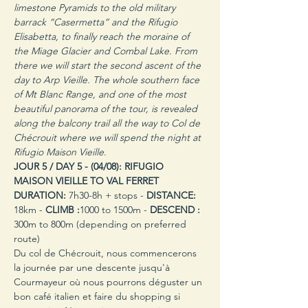
limestone Pyramids to the old military 
barrack “Casermetta” and the Rifugio 
Elisabetta, to finally reach the moraine of 
the Miage Glacier and Combal Lake. From 
there we will start the second ascent of the 
day to Arp Vieille. The whole southern face 
of Mt Blanc Range, and one of the most 
beautiful panorama of the tour, is revealed 
along the balcony trail all the way to Col de 
Chécrouit where we will spend the night at 
Rifugio Maison Vieille
.
JOUR 5 / DAY 5 -
(04/08): RIFUGIO 
MAISON VIEILLE TO VAL FERRET
DURATION:
 7h30-8h + stops - 
DISTANCE:
18km - 
CLIMB :
1000 to 1500m - 
DESCEND :
300m to 800m (depending on preferred 
route)
Du col de Chécrouit, nous commencerons 
la journée par une descente jusqu'à 
Courmayeur où nous pourrons déguster un 
bon café italien et faire du shopping si 