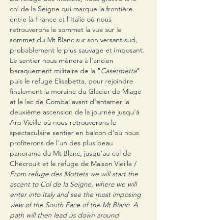
col de la Seigne qui marque la frontière 
entre la France et l'Italie où nous 
retrouverons le sommet la vue sur le 
sommet du Mt Blanc sur son versant sud, 
probablement le plus sauvage et imposant. 
Le sentier nous mènera à l'ancien 
baraquement militaire de la "
Casermetta
" 
puis le refuge Elisabetta, pour rejoindre 
finalement la moraine du Glacier de Miage 
at le lac de Combal avant d'entamer la 
deuxième ascension de la journée jusqu'à 
Arp Vieille où nous retrouverons le 
spectaculaire sentier en balcon d'où nous 
profiterons de l'un des plus beau 
panorama du Mt Blanc, jusqu'au col de 
Chécrouit et le refuge de Maison Vieille / 
From refuge des Mottets we will start the 
ascent to Col de la Seigne, where we will 
enter into Italy and see the most imposing 
view of the South Face of the Mt Blanc. A 
path will then lead us down around 