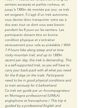
sentiers escarpés et parfois rocheux, et 
jusqu'à 1300m de montée par jour, ce trek 
est exigeant. Il s'agit d'un trek autonome, 
vous devrez donc transporter votre sac à 
dos avec tout ce dont vous avez besoin 
pendant les 8 jours sur les sentiers. Les 
participants doivent être en bonne 
condition physique et s'entraîner 
sérieusement pour cela au préalable / 
With 
7-9 hours hike along steep and at time 
rocky mountain trail, and up to 1300m 
ascent per day, this trek is demanding. This 
is a self-supported trek, so you will have to 
carry your back-pack with all what you need 
for the 8 days on the trails. Participants 
need to be in good physical conditions and 
to train seriously for it beforehand.
Ce trek est guidé par un Accompagnateur 
en Montagne professionnel (UIMLA) 
anglophone et francophone / 
This trip is 
guided by a professional English and 