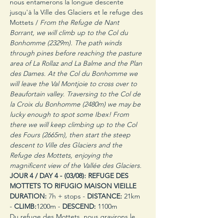
nous entamerons la longue descente 
jusqu'à la Ville des Glaciers et le refuge des 
Mottets / 
From the Refuge de Nant 
Borrant, we will climb up to the Col du 
Bonhomme (2329m). The path winds 
through pines before reaching the pasture 
area of La Rollaz and La Balme and the Plan 
des Dames. At the Col du Bonhomme we 
will leave the Val Montjoie to cross over to 
Beaufortain valley. Traversing to the Col de 
la Croix du Bonhomme (2480m) we may be 
lucky enough to spot some Ibex! From 
there we will keep climbing up to the Col 
des Fours (2665m), then start the steep 
descent to Ville des Glaciers and the 
Refuge des Mottets, enjoying the 
magnificent view of the Vallée des Glaciers.
JOUR 4 / DAY 4 -
(03/08): REFUGE DES 
MOTTETS TO RIFUGIO MAISON VIEILLE
DURATION:
 7h + stops - 
DISTANCE:
 21km 
- 
CLIMB:
1200m - 
DESCEND:
 1100m
Du refuge des Mottets, nous gravirons le 