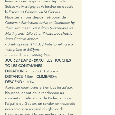
leurs propres moyens. Train depuis la 
Suisse via Martigny et Vallorcine ou depuis 
la France et Genève via St Gervais. 
Navettes en bus depuis l’aéroport de 
Genève / 
Participant arrive to Chamonix by 
their own mean. Train from Switzerland via 
Martiny and Vallorcine. Private bus shuttle 
from Geneva airport.
- Briefing initial à 17:00 / 
Initial briefing will 
take place at 5:00pm
.
- Soirée libre / 
Evening free.
JOUR 2 / DAY 2 -
(01/08): LES HOUCHES 
TO LES CONTAMINES
DURATION:
 7h to 7h30 + stops - 
DISTANCE:
 18km - 
CLIMB:
980m - 
DESCEND :
 1100m
Après un court transfert en bus jusqu'aux 
Houches, début de la randonnée au 
sommet du télécabine de Bellevue. Sous 
l'aiguille du Gouter, un sentier en traversée 
nous amènera au pied du glacier de 
Bionnassay puis à la passerelle suspendue 