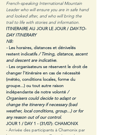
French-speaking International Mountain 
Leader who will ensure you are in safe hand 
and looked after, and who will bring the 
trail to life with stories and information.
ITINERAIRE AU JOUR LE JOUR / 
DAY-TO-
DAY ITINERARY
NB:
- 
Les horaires, distances et dénivelés 
restent indicatifs
 / Timing, distance, ascent 
and descent are indicative.
- 
Les organisateurs se réservent le droit de 
changer l'itinéraire en cas de nécessité 
(météo, conditions locales, forme du 
groupe...) ou tout autre raison 
indépendante de notre volonté 
/ 
Organisers could decide to adapt or 
change the itinerery if necessary (bad 
weather, local conditions, group...) or for 
any reason out of our control.
JOUR 1 / DAY 1 -
(31/07): CHAMONIX
- Arrivée des participants à Chamonix par 