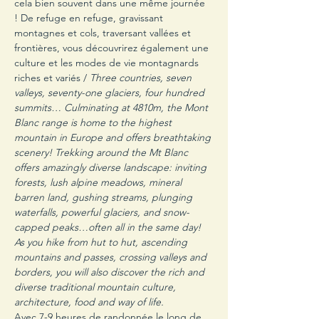
cela bien souvent dans une même journée 
! De refuge en refuge, gravissant 
montagnes et cols, traversant vallées et 
frontières, vous découvrirez également une 
culture et les modes de vie montagnards 
riches et variés / 
Three countries, seven 
valleys, seventy-one glaciers, four hundred 
summits… Culminating at 4810m, the Mont 
Blanc range is home to the highest 
mountain in Europe and offers breathtaking 
scenery! Trekking around the Mt Blanc 
offers amazingly diverse landscape: inviting 
forests, lush alpine meadows, mineral 
barren land, gushing streams, plunging 
waterfalls, powerful glaciers, and snow-
capped peaks…often all in the same day! 
As you hike from hut to hut, ascending 
mountains and passes, crossing valleys and 
borders, you will also discover the rich and 
diverse traditional mountain culture, 
architecture, food and way of life.
Avec 7-9 heures de randonnée le long de 