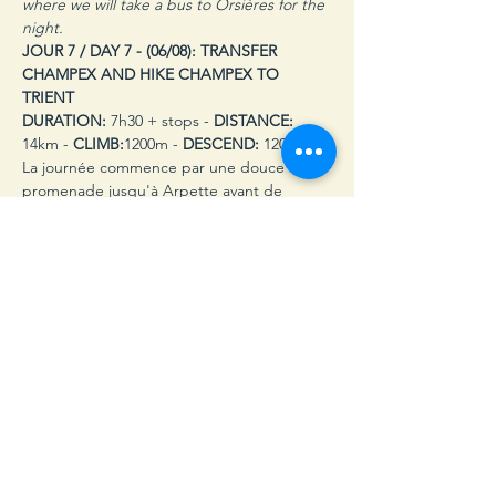
where we will take a bus to Orsières for the 
night.
JOUR 7 / DAY 7 -
(06/08): TRANSFER 
CHAMPEX AND HIKE CHAMPEX TO 
TRIENT
DURATION:
 7h30 + stops - 
DISTANCE:
14km - 
CLIMB:
1200m - 
DESCEND:
 1200m
La journée commence par une douce 
promenade jusqu'à Arpette avant de 
commencer la longue montée jusqu'à la 
Fenêtre d'Arpette, d'abord à travers la 
forêt, puis en terrain découvert vers le 
cours supérieur du Val d'Arpette et son 
chaos de rochers. Après un arrêt à Fenêtre 
d’Arpette, où la vue compensera 
largement l’effort, nous entamerons la 
descente raide vers Trient. En descendant 
à travers un fouillis de rochers puis sur un 
bon chemin vers la moraine du glacier du 
Trient, nous atteindrons la buvette du 
Chalet du Glacier où nous pourrons profiter 
d'un rafraîchissement bien mérité, avant de 