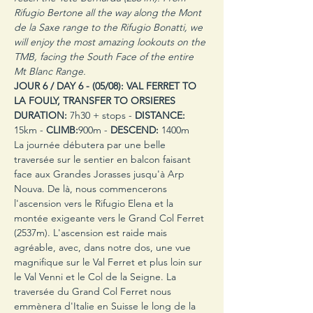
Rifugio Bertone all the way along the Mont 
de la Saxe range to the Rifugio Bonatti, we 
will enjoy the most amazing lookouts on the 
TMB, facing the South Face of the entire 
Mt Blanc Range.
JOUR 6 / DAY 6 -
(05/08): VAL FERRET TO 
LA FOULY, TRANSFER TO ORSIERES
DURATION:
 7h30 + stops - 
DISTANCE:
15km - 
CLIMB:
900m - 
DESCEND:
 1400m
La journée débutera par une belle 
traversée sur le sentier en balcon faisant 
face aux Grandes Jorasses jusqu'à Arp 
Nouva. De là, nous commencerons 
l'ascension vers le Rifugio Elena et la 
montée exigeante vers le Grand Col Ferret 
(2537m). L'ascension est raide mais 
agréable, avec, dans notre dos, une vue 
magnifique sur le Val Ferret et plus loin sur 
le Val Venni et le Col de la Seigne. La 
traversée du Grand Col Ferret nous 
emmènera d'Italie en Suisse le long de la 