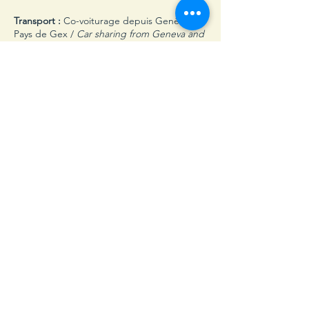
Transport :
Co-voiturage depuis Genève et
Pays de Gex /
Car sharing from Geneva and
Pays de Gex.
Prix / Price :
60€ ou 60CHF / pers. (repas
inclus /
dinner included
) - Enfants 1/2 tarif /
Children 1/2 price
.
Share on Social Media
NEWSLETTER