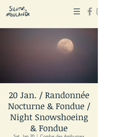
20 Jan. / Randonnée
Nocturne & Fondue /
Night Snowshoeing
& Fondue
Sat, Jan 20
  |  
Combe des Amburnex