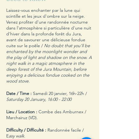
Laissez-vous enchanter par la lune qui
scintille et les jeux d'ombre sur la neige.
Venez profiter d'une randonnée nocturne
dans l'atmosphère si particulière d'une nuit
d'hiver dans la profonde forêt du Jura,
avant de savourer une délicieuse fondue
cuite sur le poêle /
No doubt that you'll be
enchanted by the moonlight wonder and
the play of light and shadow on the snow. A
night walk in a magic atmosphere in the
deep forest of the Jura Mountain, before
enjoying a delicious fondue cooked on the
wood stove.
Date / Time :
Samedi 20 janvier, 16h-22h /
Saturday 20 January, 16:00 - 22:00
Lieu / Location :
Combe des Amburnex /
Marchairuz (VD).
Difficulty / Difficulté :
Randonnée facile /
E
asy walk
.