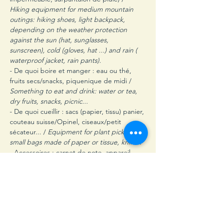
Hiking equipment for medium mountain 
outings: hiking shoes, light backpack, 
depending on the weather protection 
against the sun (hat, sunglasses, 
sunscreen), cold (gloves, hat ...) and rain ( 
waterproof jacket, rain pants).
- De quoi boire et manger : eau ou thé, 
fruits secs/snacks, piquenique de midi / 
Something to eat and drink: water or tea, 
dry fruits, snacks, picnic...
- De quoi cueillir : sacs (papier, tissu) panier, 
couteau suisse/Opinel, ciseaux/petit 
sécateur... / 
Equipment for plant picking: 
small bags made of paper or tissue, knife...
- Accessoires : carnet de note, appareil 
photo, jumelles… /
 Note book, camera, 
binoculars...
Difficulté / 
Difficulty
:
 marche 
facile/ambiance participative – Très 
nombreux arrêts afin de pouvoir observer, 
identifier et cueillir les plantes que nous 