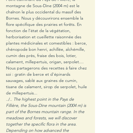
montagne de Sous-Dine (2004 m) est le 
chaînon le plus occidental du massif des 
Bornes. Nous y découvrirons ensemble la 
flore spécifique des prairies et forêts. En 
fonction de l’état de la végétation, 
herborisation et cueillette raisonnée des 
plantes médicinales et comestibles : berce, 
chénopode bon henri, achillée, alchémille, 
cumin des près, fraise des bois, lotier, 
calament, millepertuis, origan, serpolet.... 
Nous partagerons des recettes à faire chez 
soi : gratin de berce et d'épinards 
sauvages, sablé aux graines de cumin, 
tisane de calament, sirop de serpolet, huile 
de millepertuis...
../.. 
The highest point in the Pays de 
Fillière, the Sous-Dine mountain (2004 m) is 
part of the Bornes mountain range. In the 
meadows and forests, we will discover 
together the specific flora in the area. 
Depending on how advanced the 