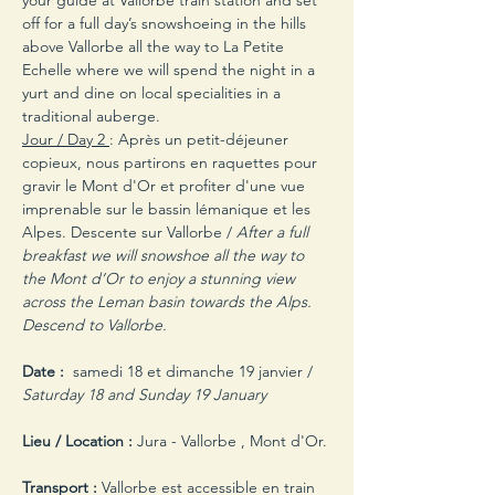
your guide at Vallorbe train station and set 
off for a full day’s snowshoeing in the hills 
above Vallorbe all the way to La Petite 
Echelle where we will spend the night in a 
yurt and dine on local specialities in a 
traditional auberge.
Jour / Day 2 
: Après un petit-déjeuner 
copieux, nous partirons en raquettes pour 
gravir le Mont d'Or et profiter d'une vue 
imprenable sur le bassin lémanique et les 
Alpes. Descente sur Vallorbe / 
After a full 
breakfast we will snowshoe all the way to 
the Mont d’Or to enjoy a stunning view 
across the Leman basin towards the Alps. 
Descend to Vallorbe.
Date : 
 samedi 18 et dimanche 19 janvier / 
Saturday 18 and Sunday 19 January
Lieu / Location :
 Jura - Vallorbe , Mont d'Or.
Transport :
 Vallorbe est accessible en train 