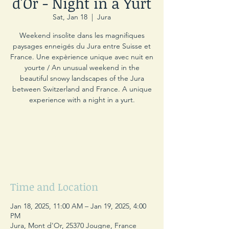
d'Or - Night in a Yurt
Sat, Jan 18
  |  
Jura
Weekend insolite dans les magnifiques
paysages enneigés du Jura entre Suisse et
France. Une expèrience unique avec nuit en
yourte / An unusual weekend in the
beautiful snowy landscapes of the Jura
between Switzerland and France. A unique
experience with a night in a yurt.
Registration is closed
See other events
Time and Location
Jan 18, 2025, 11:00 AM – Jan 19, 2025, 4:00
PM
Jura, Mont d'Or, 25370 Jougne, France