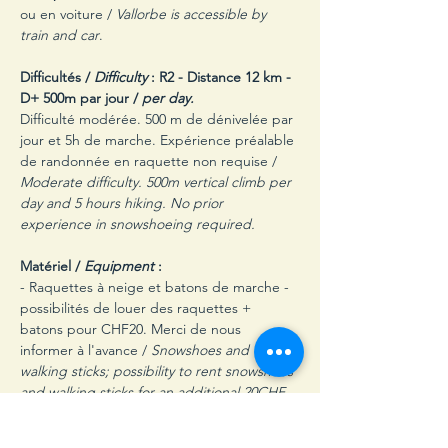
ou en voiture / 
Vallorbe is accessible by 
train and car
.
Difficultés / 
Difficulty 
: R2 - Distance 12 km - 
D+ 500m par jour /
 per day.
Difficulté modérée. 500 m de dénivelée par 
jour et 5h de marche. Expérience préalable 
de randonnée en raquette non requise /
Moderate difficulty. 500m vertical climb per 
day and 5 hours hiking. No prior 
experience in snowshoeing required.
Matériel /
 Equipment 
:
- Raquettes à neige et batons de marche - 
possibilités de louer des raquettes + 
batons pour CHF20. Merci de nous 
informer à l'avance / 
Snowshoes and 
walking sticks;
possibility to rent snowshoes 
and walking sticks for an additional 20CHF. 
Please let us know in advance.
NB: Une liste complète de matériel sera 