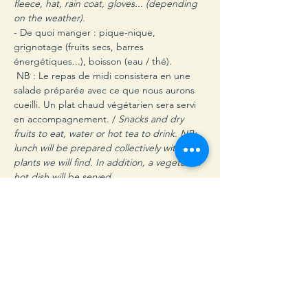
fleece, hat, rain coat, gloves... (depending 
on the weather).
- De quoi manger : pique-nique, 
grignotage (fruits secs, barres 
énergétiques...), boisson (eau / thé).

 NB : Le repas de midi consistera en une 
salade préparée avec ce que nous aurons 
cueilli. Un plat chaud végétarien sera servi 
en accompagnement. / 
Snacks and dry 
fruits to eat, water or hot tea to drink. NB: 
lunch will be prepared collectively with the 
plants we will find. In addition, a vegetarian 
hot dish will be served.
- De quoi cueillir : sacs en papier, sacs en 
tissu, panier, couteau « suisse » / Opinel, 
ciseaux / petit sécateur...

 / 
small bags and baskets to collect flowers, 
knife, scissors, secateur...
- Accessoires : carnet de note, appareil 
photo…

 /
 note book, camera...
Difficulté / Difficulty:
 marche tranquille / 