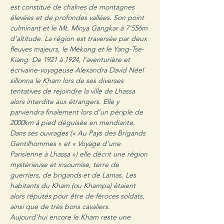
est constitué de chaînes de montagnes 
élevées et de profondes vallées. Son point 
culminant et le Mt. Minya Gangkar à 7’556m 
d’altitude. La région est traversée par deux 
fleuves majeurs, le Mékong et le Yang-Tse-
Kiang. De 1921 à 1924, l’aventurière et 
écrivaine-voyageuse Alexandra David Néel 
sillonna le Kham lors de ses diverses 
tentatives de rejoindre la ville de Lhassa 
alors interdite aux étrangers. Elle y 
parviendra finalement lors d’un périple de 
2000km à pied déguisée en mendiante. 
Dans ses ouvrages (« Au Pays des Brigands 
Gentilhommes » et « Voyage d’une 
Parisienne à Lhassa ») elle décrit une région 
mystérieuse et insoumise, terre de 
guerriers, de brigands et de Lamas. Les 
habitants du Kham (ou Khampa) étaient 
alors réputés pour être de féroces soldats, 
ainsi que de très bons cavaliers. 
Aujourd’hui encore le Kham reste une 