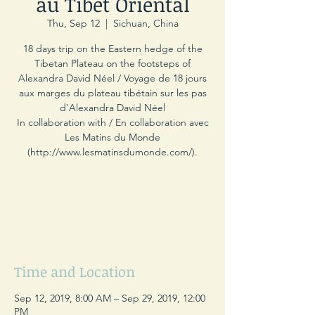
au Tibet Oriental
Thu, Sep 12
  |  
Sichuan, China
18 days trip on the Eastern hedge of the
Tibetan Plateau on the footsteps of
Alexandra David Néel / Voyage de 18 jours
aux marges du plateau tibétain sur les pas
d'Alexandra David Néel
In collaboration with / En collaboration avec
Les Matins du Monde
(http://www.lesmatinsdumonde.com/).
Les inscriptions sont closes
Voir autres événements
Time and Location
Sep 12, 2019, 8:00 AM – Sep 29, 2019, 12:00
PM