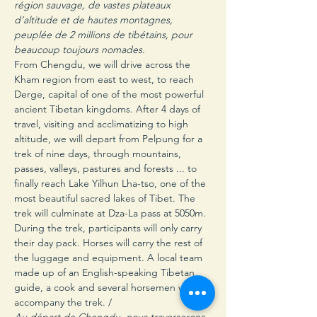
région sauvage, de vastes plateaux 
d’altitude et de hautes montagnes, 
peuplée de 2 millions de tibétains, pour 
beaucoup toujours nomades.
From Chengdu, we will drive across the 
Kham region from east to west, to reach 
Derge, capital of one of the most powerful 
ancient Tibetan kingdoms. After 4 days of 
travel, visiting and acclimatizing to high 
altitude, we will depart from Pelpung for a 
trek of nine days, through mountains, 
passes, valleys, pastures and forests ... to 
finally reach Lake Yilhun Lha-tso, one of the 
most beautiful sacred lakes of Tibet. The 
trek will culminate at Dza-La pass at 5050m. 
During the trek, participants will only carry 
their day pack. Horses will carry the rest of 
the luggage and equipment. A local team 
made up of an English-speaking Tibetan 
guide, a cook and several horsemen will 
accompany the trek. /