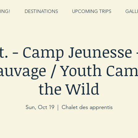
ING!
DESTINATIONS
UPCOMING TRIPS
GALL
ct. - Camp Jeunesse 
auvage / Youth Cam
the Wild
Sun, Oct 19
  |  
Chalet des apprentis
Les inscriptions sont closes