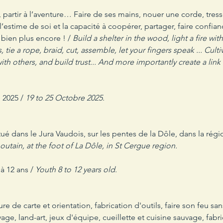
, partir à l’aventure… Faire de ses mains, nouer une corde, tresser
l’estime de soi et la capacité à coopérer, partager, faire confian
 bien plus encore ! / 
Build a shelter in the wood, light a fire wi
 tie a rope, braid, cut, assemble, let your fingers speak ... Cult
ith others, and build trust... And more importantly create a link w
 2025 /
 19 to 25 Octobre 2025
.
ué dans le Jura Vaudois, sur les pentes de la Dôle, dans la régi
utain, at the foot of La Dôle, in St Cergue region.
à 12 ans / 
Youth 8 to 12 years old
. 
 de carte et orientation, fabrication d'outils, faire son feu sans
ge, land-art, jeux d'équipe, cueillette et cuisine sauvage, fabric