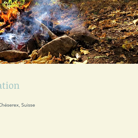
ation
Chéserex, Suisse