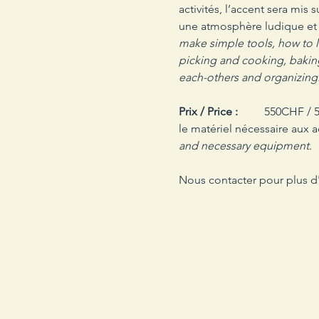
activités, l’accent sera mis 
une atmosphère ludique et s
make simple tools, how to li
picking and cooking, baking 
each-others and organizing.
Prix / Price :
 	550CHF / 550€ - Le prix inclus l’hébergement en pension complète, l’encadrement, les animations et 
le matériel nécessaire aux ac
and necessary equipment.
Nous contacter pour plus d'i