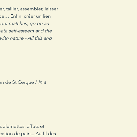
, tailler, assembler, laisser 
ce… Enfin, créer un lien 
thout matches, go on an 
ivate self-esteem and the 
ith nature - All this and 
on de St Cergue / 
In a 
 alumettes, affuts et 
ation de pain... Au fil des 